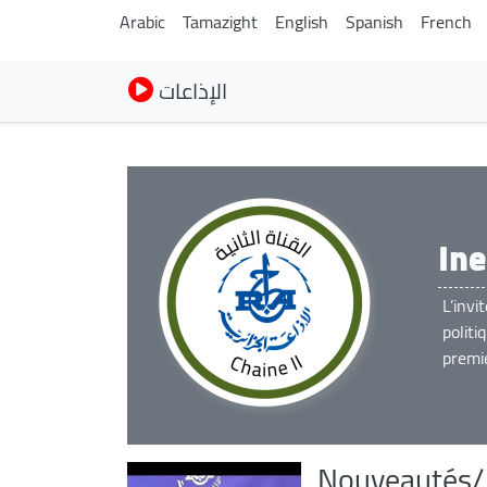
Arabic
Tamazight
English
Spanish
French
الإذاعات
Ine
L’invi
politi
premie
Nouveautés/