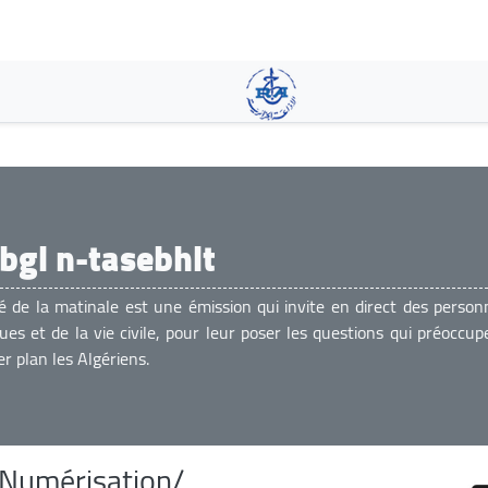
Skip
to
main
content
bgi n-tasebhit
té de la matinale est une émission qui invite en direct des person
ques et de la vie civile, pour leur poser les questions qui préoccu
r plan les Algériens.
Numérisation/