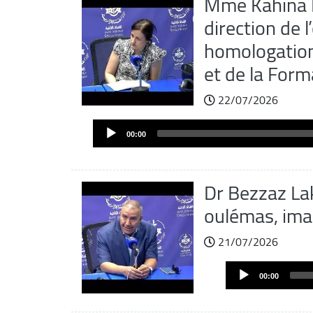
Mme Kahina Id
direction de 
homologation
et de la Form
22/07/2026
Audio
00:00
Player
Dr Bezzaz Lak
oulémas, ima
21/07/2026
Audio
00:00
Player