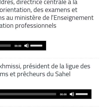
res, directrice centrale à la
to
l’orientation, des examens et
increase
s au ministère de l’Enseignement
or
decrease
ation professionnels
volume.
Use
00:00
Up/Down
Arrow
keys
hmissi, président de la ligue des
to
ms et prêcheurs du Sahel
increase
or
decrease
volume.
Use
00:00
Up/Down
Arrow