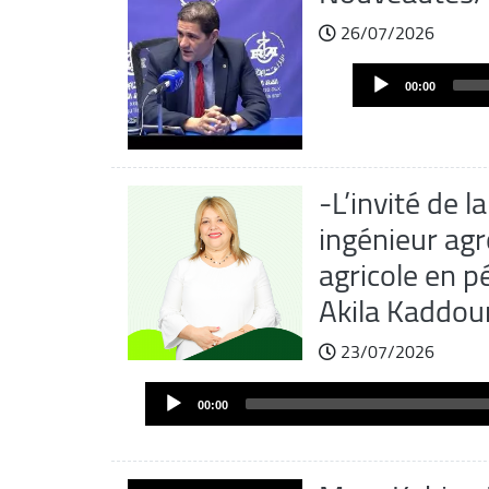
26/07/2026
Audio
00:00
Player
-L’invité de l
ingénieur agr
agricole en p
Akila Kaddour
23/07/2026
Audio
00:00
Player