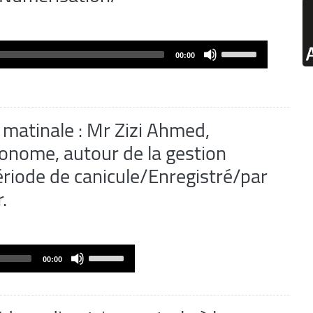
Use
00:00
Up/Down
Arrow
keys
to
a matinale : Mr Zizi Ahmed,
increase
onome, autour de la gestion
or
ériode de canicule/Enregistré/par
decrease
volume.
.
Use
00:00
Up/Down
Arrow
keys