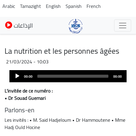
Skip
Arabic
Tamazight
English
Spanish
French
to
main
الإذاعات
content
La nutrition et les personnes âgées
21/03/2024 - 10:03
Audio
00:00
00:00
Player
L'invitée de ce numéro :
• Dr Souad Guemari
Parlons-en
Les invités : • M. Said Hadjeloum • Dr Hammoutene • Mme
Hadj Ould Hocine