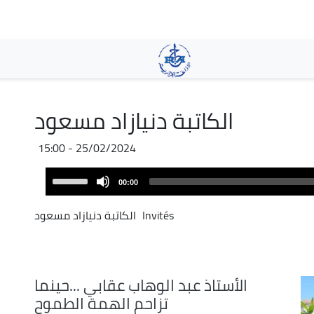
Skip
to
main
content
الكاتبة دنيازاد مسعود
25/02/2024 - 15:00
Audio
Use
00:00
Player
Up/Down
Arrow
Invités
الكاتبة دنيازاد مسعود
keys
to
increase
or
الأستاذ عبد الوهاب عقابي ...حينما
decrease
تزاحم الهمة الطموح
volume.