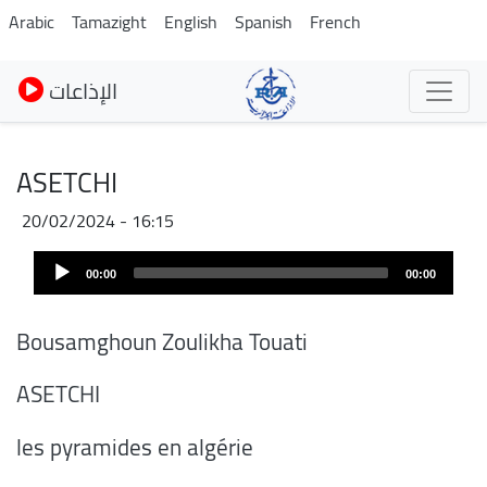
Skip
Arabic
Tamazight
English
Spanish
French
to
main
الإذاعات
content
ASETCHI
20/02/2024 - 16:15
Fichier
Audio
audio
00:00
00:00
Player
Bousamghoun Zoulikha Touati
ASETCHI
les pyramides en algérie