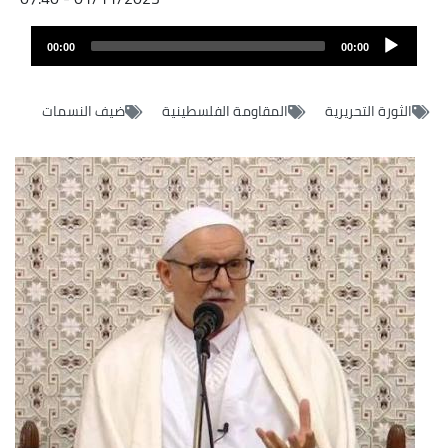
Fichier
Audio
audio
00:00
00:00
layer
الثورة التحريرية
المقاومة الفلسطينية
ضيف النسمات