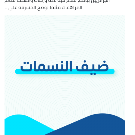
الجزائريين بباتنة، تقدم فيه عدة ورشات وأنشطة لصالح
المراهقات مثلما توضح المشرفة على ...