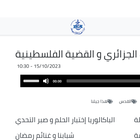
Skip
to
main
content
الجزائري و القضية الفلسطينية
15/10/2023 - 10:30
Audio
Use
00:00
Player
Up/Down
Arrow
القدس
هذا جيلنا
keys
to
increase
ة
الباكالوريا إختبار الحلم و صبر التحدي
or
decrease
ة
شبابنا و غنائم رمضان
volume.