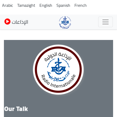
Skip
Arabic
Tamazight
English
Spanish
French
to
main
الإذاعات
content
Our Talk