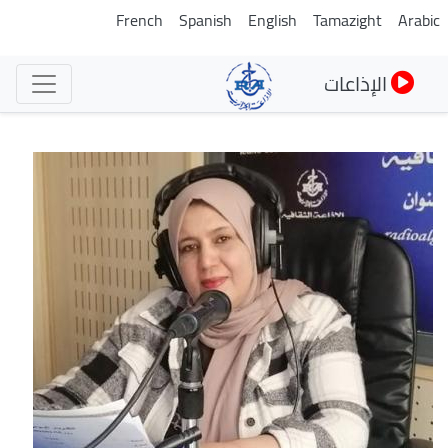
تجاوز
French
Spanish
English
Tamazight
Arabic
إلى
المحتوى
الإذاعات
الرئيسي