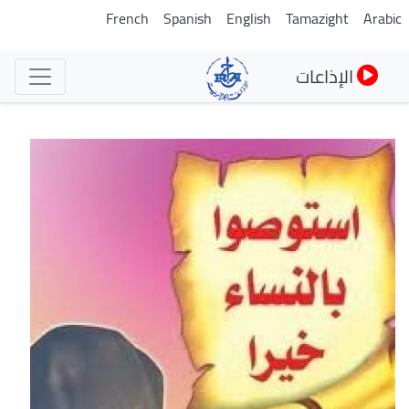
تجاوز
French
Spanish
English
Tamazight
Arabic
إلى
المحتوى
الإذاعات
الرئيسي