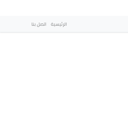
vigation principale
الرئيسية
اتصل بنا