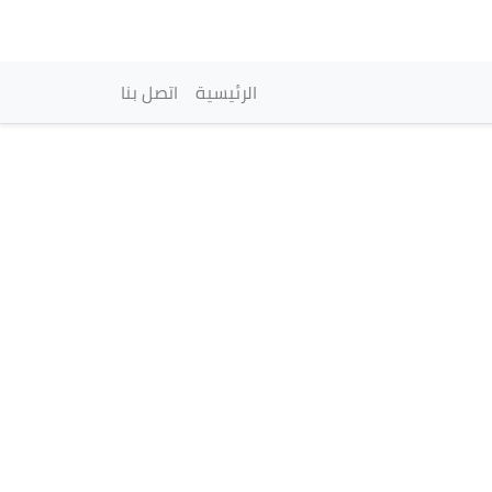
vigation principale
الرئيسية
اتصل بنا