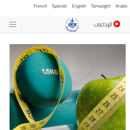
تجاوز
French
Spanish
English
Tamazight
Arabic
إلى
المحتوى
الإذاعات
الرئيسي