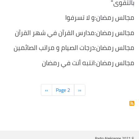
بالتقوى"
مجالس رمضان:و لا تسرفوا
مجالس رمضان:مدارس القرآن في شهر القرآن
مجالس رمضان:درجات الصيام و مراتب الصائمين
مجالس رمضان:انتبه أنت في رمضان
Pagination
‹‹
الصفحة
Page 2
››
الصفحة
السابقة
التالية
© Radio Algérienne 2021