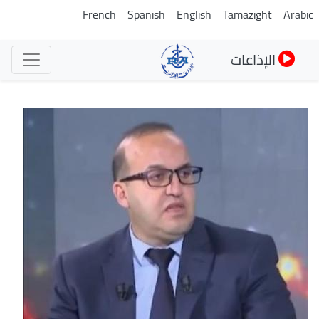
تجاوز
French
Spanish
English
Tamazight
Arabic
إلى
المحتوى
الإذاعات
الرئيسي