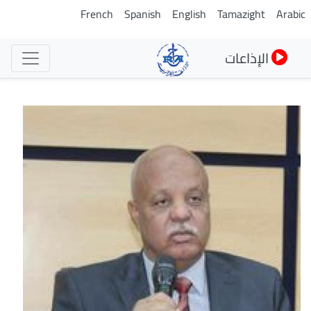
تجاوز
French
Spanish
English
Tamazight
Arabic
إلى
المحتوى
الإذاعات
الرئيسي