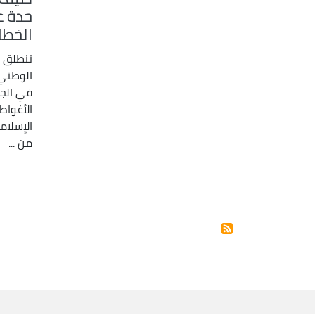
حدة ع
الخطا
تنطلق ص
الوطني 
في الجزا
الأغواط
الإسلام
من ...
Pagination