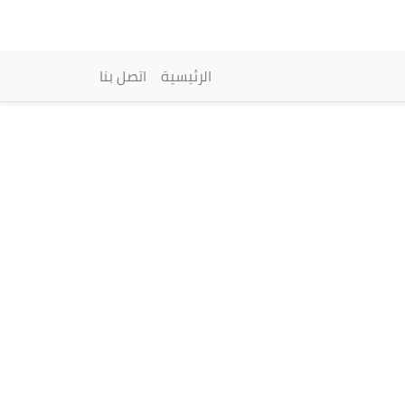
vigation principale
الرئيسية
اتصل بنا