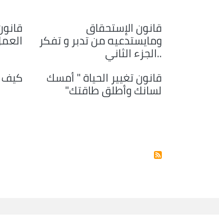
قانون الإستحقاق
قانون
ومايستدعيه من تدبر و تفكر
العم
..الجزء الثاني
قانون تغيير الحياة " أمسك
كيف ن
لسانك وأطلق طاقتك"
Pagination