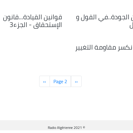
 الجودة..في القول و
قوانين القيادة...قانون
ل
الإستحقاق - الجزء3
كسر مقاومة التغيير
‹‹
الصفحة
Page 2
››
الصفحة
السابقة
التالية
© Radio Algérienne 2021