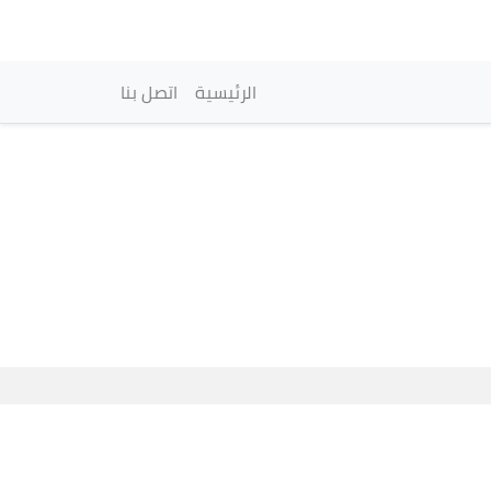
vigation principale
الرئيسية
اتصل بنا