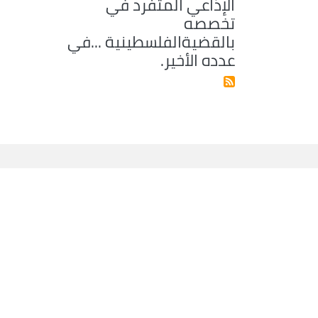
الإذاعي المتفرد في
تخصصه
بالقضيةالفلسطينية ...في
عدده الأخير.