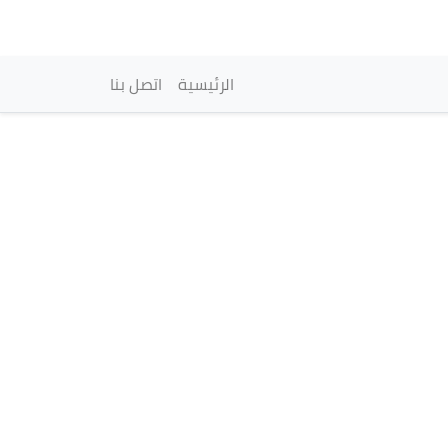
vigation principale
الرئيسية
اتصل بنا