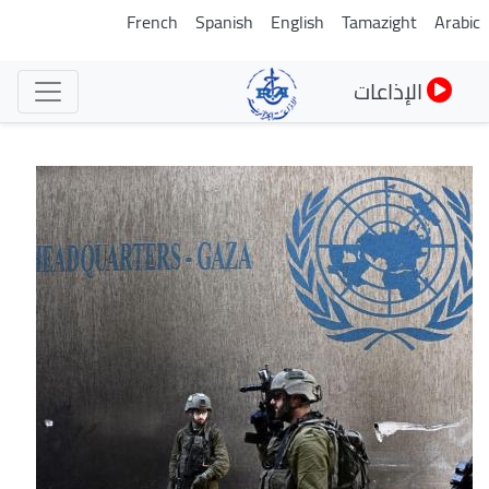
تجاوز
French
Spanish
English
Tamazight
Arabic
إلى
المحتوى
الإذاعات
الرئيسي