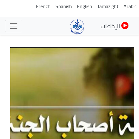
تجاوز
French
Spanish
English
Tamazight
Arabic
إلى
المحتوى
الإذاعات
الرئيسي