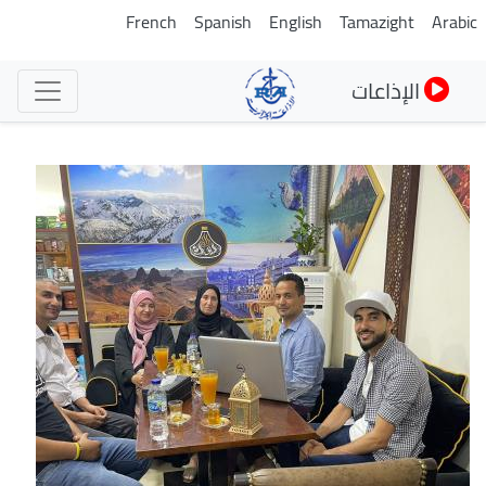
تجاوز
French
Spanish
English
Tamazight
Arabic
إلى
المحتوى
الإذاعات
الرئيسي