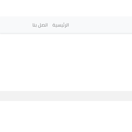
vigation principale
الرئيسية
اتصل بنا