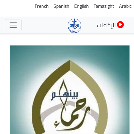
تجاوز
French
Spanish
English
Tamazight
Arabic
إلى
المحتوى
الإذاعات
الرئيسي