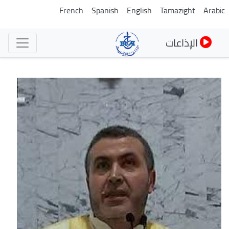
تجاوز
French
Spanish
English
Tamazight
Arabic
إلى
المحتوى
الإذاعات
الرئيسي