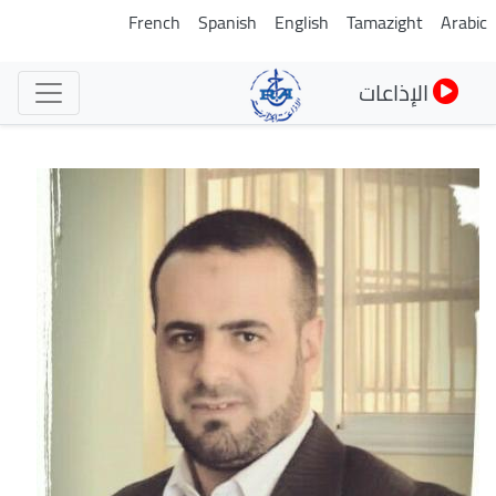
تجاوز
French
Spanish
English
Tamazight
Arabic
إلى
المحتوى
الإذاعات
الرئيسي