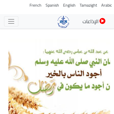
تجاوز
French
Spanish
English
Tamazight
Arabic
إلى
المحتوى
الإذاعات
الرئيسي