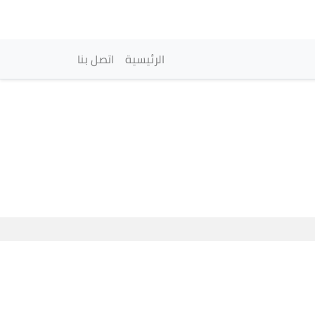
vigation principale
الرئيسية
اتصل بنا