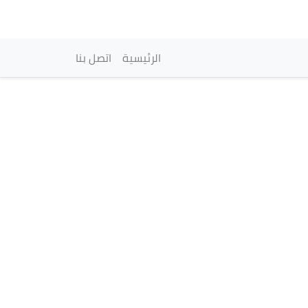
vigation principale
الرئيسية
اتصل بنا