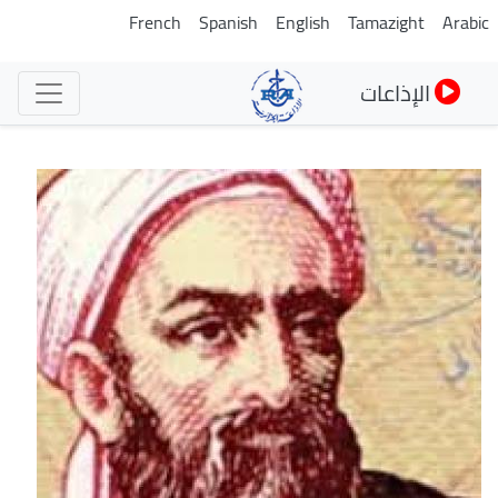
تجاوز
French
Spanish
English
Tamazight
Arabic
إلى
المحتوى
الإذاعات
الرئيسي