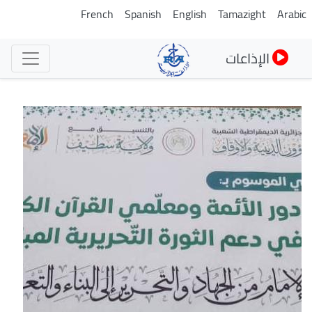
تجاوز
French
Spanish
English
Tamazight
Arabic
إلى
المحتوى
الإذاعات
الرئيسي