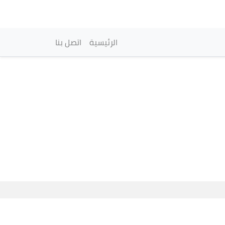
vigation principale
الرئيسية
اتصل بنا