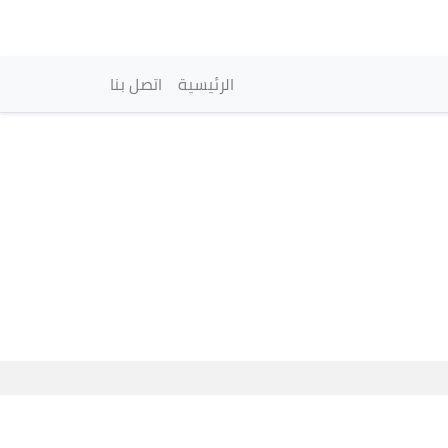
vigation principale
الرئيسية
اتصل بنا