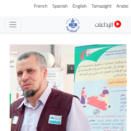
تجاوز
French
Spanish
English
Tamazight
Arabic
إلى
المحتوى
الإذاعات
الرئيسي