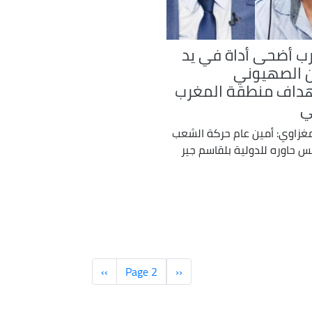
ب أضحى أداة في يد
ن الصهيوني
هداف منطقة المغرب
ي
مغزاوي: أمين عام حركة الشعب
 حاوره للدولية بلقاسم جير
‹‹
الصفحة
Page 2
››
الصفحة
السابقة
التالية