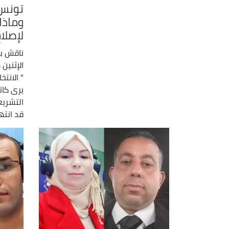
تونس..
وماذا
لإصلاح
ناقش بر
الإثنين
" الانتخ
يرى كات
التشريع
قد انتهت