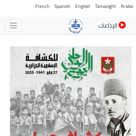
تجاوز
French
Spanish
English
Tamazight
Arabic
إلى
المحتوى
الإذاعات
الرئيسي