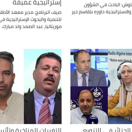
إستراتيجية عميقة
لوش: الباحث في الشؤون
 والاستراتيجية حاوره بلقاسم جير
ضيف البرنامج: مدير معهد الأط
للتنمية والبحوث الإستراتيجية ف
موريتانيا، عبد الصمد ولد مبارك.
الجزائر في التنويع
التغيرات المناخية وتأثير