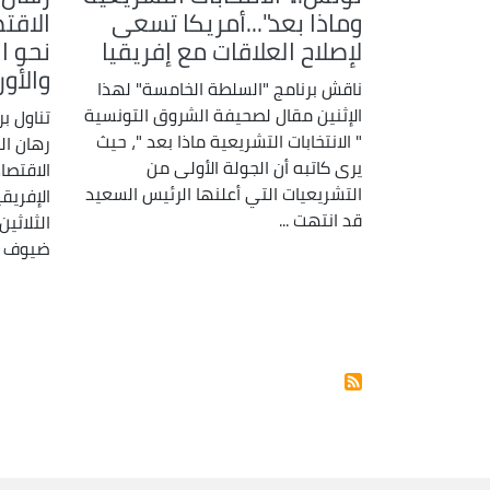
وماذا بعد"...أمريكا تسعى
الاقت
لإصلاح العلاقات مع إفريقيا
نحو ا
والأور
ناقش برنامج "السلطة الخامسة" لهذا
الإثنين مقال لصحيفة الشروق التونسية
تناول ب
" الانتخابات التشريعية ماذا بعد "، حيث
رهان ال
يرى كاتبه أن الجولة الأولى من
الاقتصا
التشريعيات التي أعلنها الرئيس السعيد
الإفريق
قد انتهت ...
الثلاثي
ضيوف الب
Pagination