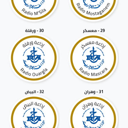
29 - معسكر
30 - ورقلة
31 - وهران
32 - البيض