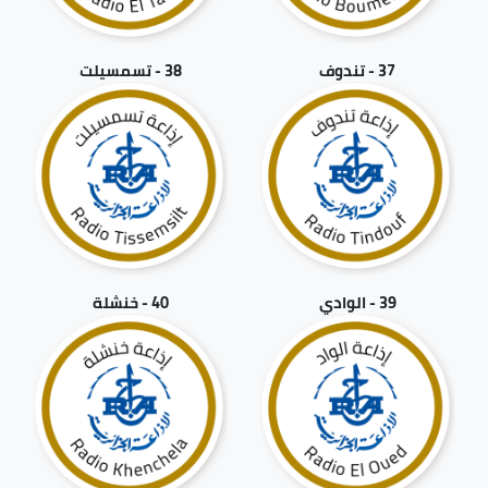
37 - تندوف
38 - تسمسيلت
39 - الوادي
40 - خنشلة