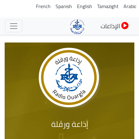
تجاوز
French
Spanish
English
Tamazight
Arabic
إلى
المحتوى
الإذاعات
الرئيسي
إذاعة ورڤلة