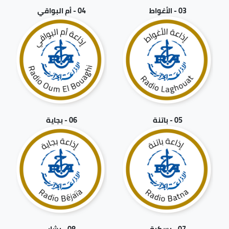
03 - الأغواط
04 - أم البواقي
05 - باتنة
06 - بجاية
07 - بسكرة
08 - بشار