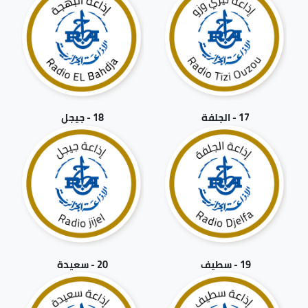
17 - الجلفة
18 - جيجل
19 - سطيف
20 - سعيدة