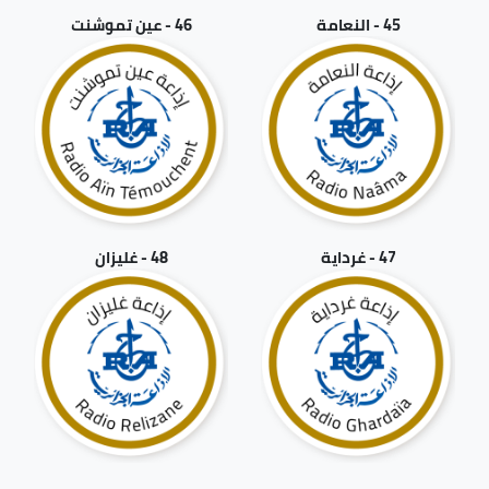
45 - النعامة
46 - عين تموشنت
47 - غرداية
48 - غليزان