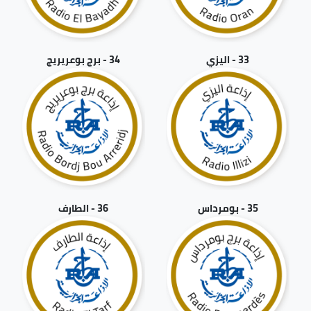
33 - اليزي
34 - برج بوعريريج
35 - بومرداس
36 - الطارف