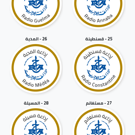
25 - قسنطينة
26 - المدية
27 - مستغانم
28 - المسيلة