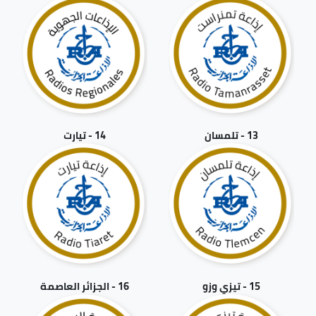
13 - تلمسان
14 - تيارت
15 - تيزي وزو
16 - الجزائر العاصمة