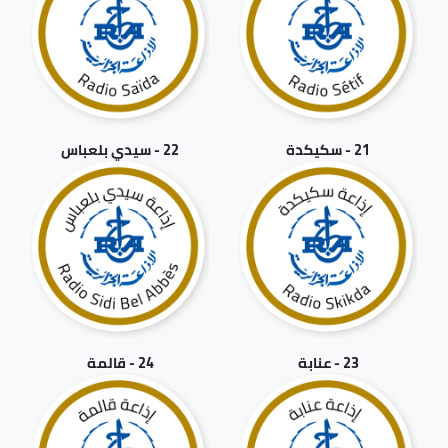
21 - سكيكدة
22 - سيدي بلعباس
23 - عنابة
24 - قالمة