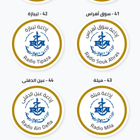
41 - سوق أهراس
42 - تيبازة
43 - ميلة
44 - عين الدفلى