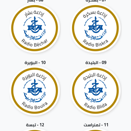
09 - البليدة
10 - البويرة
11 - تمنراست
12 - تبسة