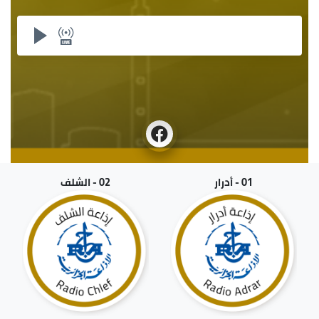
01 - أدرار
02 - الشلف