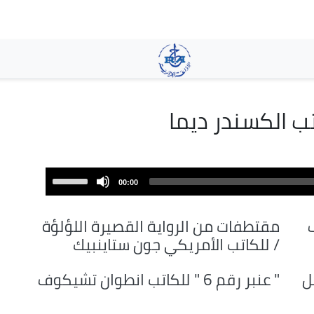
تجاوز
إلى
المحتوى
الرئيسي
تب الكسندر ديما
Use
00:00
Up/Down
Arrow
مقتطفات من الرواية القصيرة اللؤلؤة
keys
/ للكاتب الأمريكي جون ستاينبيك
to
increase
ل
" عنبر رقم 6 " للكاتب انطوان تشيكوف
or
decrease
volume.