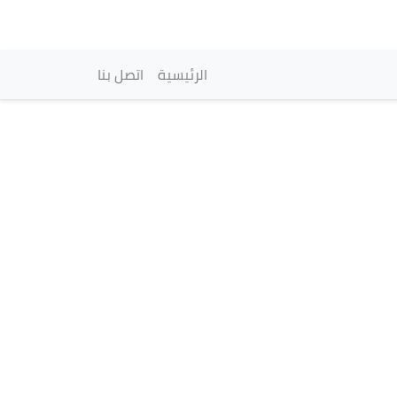
vigation principale
الرئيسية
اتصل بنا