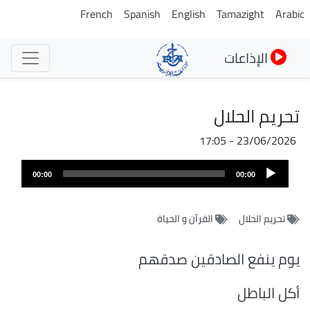
تجاوز
French
Spanish
English
Tamazight
Arabic
إلى
المحتوى
الإذاعات
الرئيسي
تحريم الحلال
23/06/2026 - 17:05
ملف
Audio
الصوت
00:00
00:00
Player
تحريم الحلال
القرآن و الحياة
يوم ينفع الصادقين صدقهم
أكل الباطل