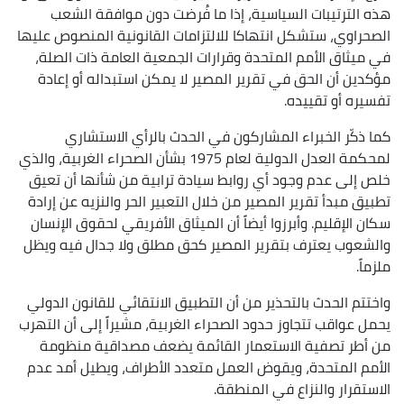
هذه الترتيبات السياسية، إذا ما فُرضت دون موافقة الشعب
الصحراوي، ستشكل انتهاكا للالتزامات القانونية المنصوص عليها
في ميثاق الأمم المتحدة وقرارات الجمعية العامة ذات الصلة،
مؤكدين أن الحق في تقرير المصير لا يمكن استبداله أو إعادة
تفسيره أو تقييده.
كما ذكّر الخبراء المشاركون في الحدث بالرأي الاستشاري
لمحكمة العدل الدولية لعام 1975 بشأن الصحراء الغربية، والذي
خلص إلى عدم وجود أي روابط سيادة ترابية من شأنها أن تعيق
تطبيق مبدأ تقرير المصير من خلال التعبير الحر والنزيه عن إرادة
سكان الإقليم. وأبرزوا أيضاً أن الميثاق الأفريقي لحقوق الإنسان
والشعوب يعترف بتقرير المصير كحق مطلق ولا جدال فيه ويظل
ملزماً.
واختتم الحدث بالتحذير من أن التطبيق الانتقائي للقانون الدولي
يحمل عواقب تتجاوز حدود الصحراء الغربية، مشيراً إلى أن التهرب
من أطر تصفية الاستعمار القائمة يضعف مصداقية منظومة
الأمم المتحدة، ويقوض العمل متعدد الأطراف، ويطيل أمد عدم
الاستقرار والنزاع في المنطقة.