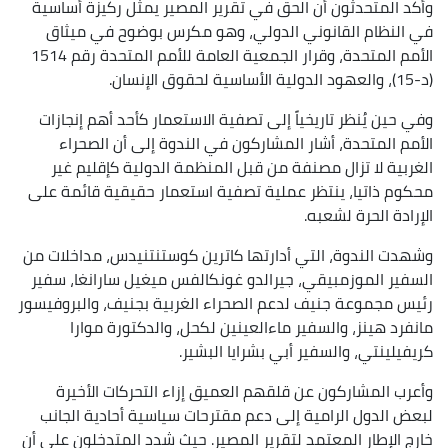
وأكد المتحدثون أن الحق في تقرير المصير يمثل ركيزة أساسية
في النظام القانوني الدولي، وهو مكرس بوضوح في ميثاق
الأمم المتحدة، وقرار الجمعية العامة للأمم المتحدة رقم 1514
(د-15)، والعهود الدولية الأساسية لحقوق الإنسان.
وفي حين يُنظر تاريخياً إلى تصفية الاستعمار كأحد أهم إنجازات
الأمم المتحدة، أشار المشاركون في الندوة إلى أن الصحراء
الغربية لا تزال مصنفة من قبل المنظمة الدولية كإقليم غير
محكوم ذاتيا، ينتظر عملية تصفية استعمار حقيقية قائمة على
الإرادة الحرة لشعبه.
وشهدت الندوة، التي أدارتها كاترين كوستنتنيدس، مداخلات من
السفير الموزمبيقي، جيرالدو غونكالفس ميغيل سارانغا، سفير
رئيس مجموعة جنيف لدعم الصحراء الغربية بجنيف، والبروفيسور
مانفرد هينز، والسفير ماءالعينين لكحل، والدكتورة موارا
كريفيلينتي، والسفير أبي بشرايا البشير.
وأعرب المشاركون عن قلقهم العميق إزاء التحركات الأخيرة
لبعض الدول الرامية إلى دعم مقترحات سياسية أحادية الجانب
خارج الإطار المعتمد لتقرير المصير. حيث شدد المتدخلون على أن