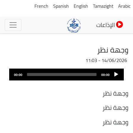
تجاوز
French
Spanish
English
Tamazight
Arabic
إلى
المحتوى
الإذاعات
الرئيسي
وجهة نظر
14/06/2026 - 11:03
ملف
Audio
الصوت
00:00
00:00
Player
وجهة نظر
وجهة نظر
وجهة نظر