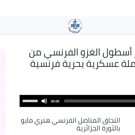
تجاوز
إلى
المحتوى
الرئيسي
حينما أبحر أسطول الغزو الفرنسي من
لة عسكرية بحرية فرنسية
Use
00:00
Up/Down
Arrow
التحاق المناضل الفرنسي هنري مايو
keys
بالثورة الجزائرية
to
increase