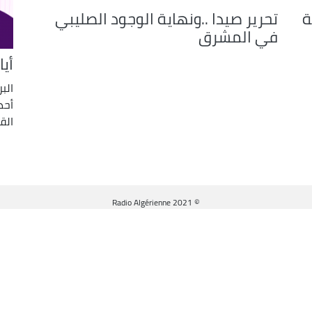
ية
تحرير صيدا ..ونهاية الوجود الصليبي
or
في المشرق
decrease
volume.
أيا
الب
أحد
الق
© Radio Algérienne 2021