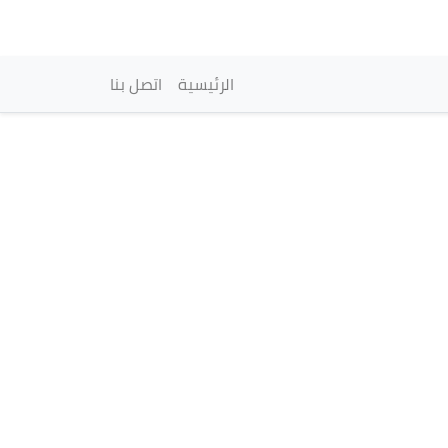
vigation principale
الرئيسية
اتصل بنا