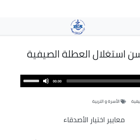
تجاوز
إلى
المحتوى
الرئيسي
سن استغلال العطلة الصيفية
Use
00:00
Up/Down
Arrow
يفية
الأسرة و التربية
keys
to
increase
معايير اختيار الأصدقاء
or
decrease
volume.