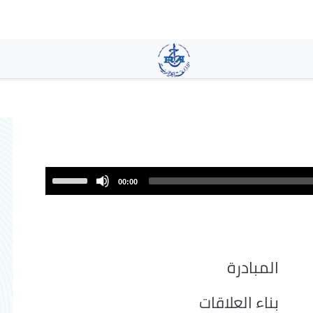
تجاوز
إلى
المحتوى
الرئيسي
Use
00:00
Up/Down
Arrow
keys
to
increase
المبادرة
or
decrease
بناء العلاقات
volume.