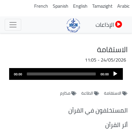
تجاوز
French
Spanish
English
Tamazight
Arabic
إلى
المحتوى
الإذاعات
الرئيسي
الاستقامة
24/05/2026 - 11:05
ملف
Audio
الصوت
00:00
00:00
Player
الاستقامة
الطاعة
مكارم
المستخلفون في القرآن
أثر القرآن