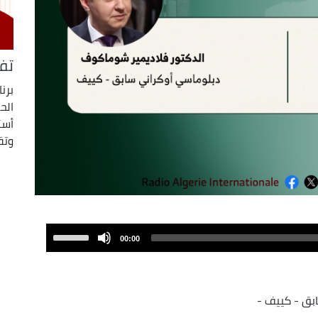
تف
برن
الح
أسئ
وتق
Use
00:00
Up/Down
Arrow
keys
to
increase