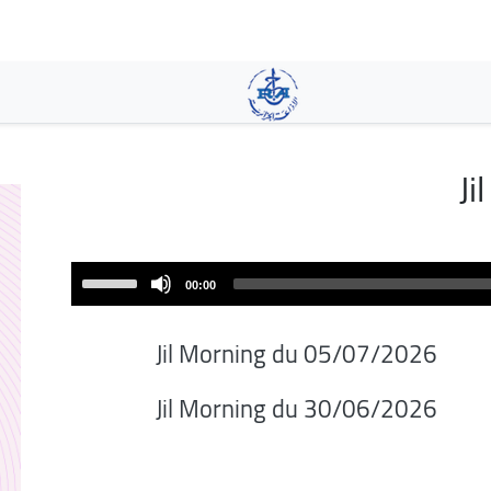
تجاوز
إلى
المحتوى
الرئيسي
Ji
Use
00:00
Up/Down
Arrow
Jil Morning du 05/07/2026
keys
to
06/2026/Jil Morning du 30
increase
or
decrease
volume.