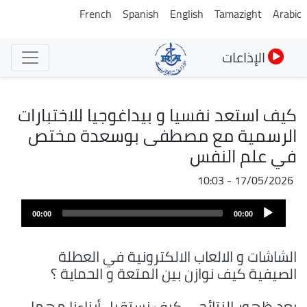
تجاوز
French
Spanish
English
Tamazight
Arabic
إلى
المحتوى
الإذاعات
الرئيسي
كيف استعد نفسيا و بيداغوجيا للاختبارات
الرسمية مع مصطفى بوسعدة مختص
في علم النفس
17/05/2026 - 10:03
ملف
Audio
الصوت
00:00
00:00
Player
الشاشات و الالعاب الالكترونية في العطلة
الصيفية كيف نوازن بين المتعة و الحماية ؟
بعد ظهور النتائج ... كيف نستقبل أبناءنا مهما